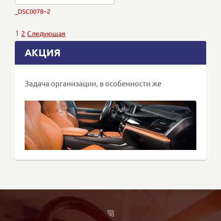
_DSC0078~2
1
2
Следующая
АКЦИЯ
Задача организации, в особенности же