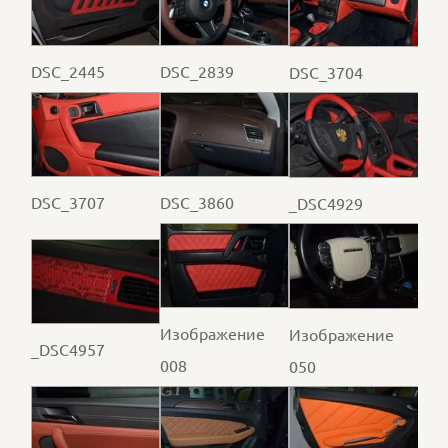
DSC_2445
DSC_2839
DSC_3704
DSC_3707
DSC_3860
_DSC4929
Изображение
Изображение
_DSC4957
008
050