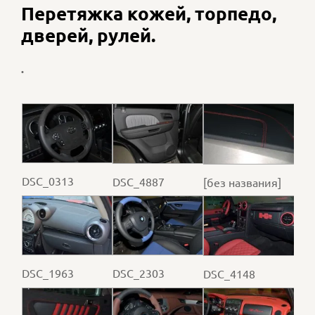
Перетяжка кожей, торпедо,
дверей, рулей.
.
DSC_0313
DSC_4887
[без названия]
DSC_1963
DSC_2303
DSC_4148